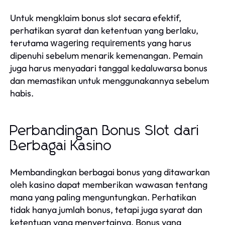
Untuk mengklaim bonus slot secara efektif,
perhatikan syarat dan ketentuan yang berlaku,
terutama
yang harus
wagering requirements
dipenuhi sebelum menarik kemenangan. Pemain
juga harus menyadari tanggal kedaluwarsa bonus
dan memastikan untuk menggunakannya sebelum
habis.
Perbandingan Bonus Slot dari
Berbagai Kasino
Membandingkan berbagai bonus yang ditawarkan
oleh kasino dapat memberikan wawasan tentang
mana yang paling menguntungkan. Perhatikan
tidak hanya jumlah bonus, tetapi juga syarat dan
ketentuan yang menyertainya. Bonus yang