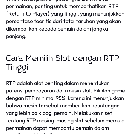
permainan, penting untuk memperhatikan
RTP
yang tinggi, yang menunjukkan
(Return to Player)
persentase teoritis dari total taruhan yang akan
dikembalikan kepada pemain dalam jangka
panjang.
Cara Memilih Slot dengan RTP
Tinggi
RTP adalah alat penting dalam menentukan
potensi pembayaran dari mesin slot. Pilihlah game
dengan RTP minimal 95%, karena ini menunjukkan
bahwa mesin tersebut memberikan keuntungan
yang lebih baik bagi pemain. Melakukan riset
tentang RTP masing-masing slot sebelum memulai
permainan dapat membantu pemain dalam