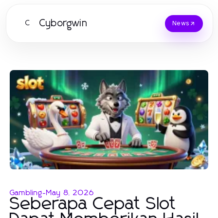
Cyborgwin
C
News
Gambling
-
May 8, 2026
Seberapa Cepat Slot