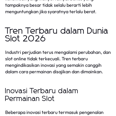
tampaknya besar tidak selalu berarti lebih
menguntungkan jika syaratnya terlalu berat.
Tren Terbaru dalam Dunia
Slot 2026
Industri perjudian terus mengalami perubahan, dan
slot online tidak terkecuali. Tren terbaru
mengindikasikan inovasi yang semakin canggih
dalam cara permainan disajikan dan dimainkan.
Inovasi Terbaru dalam
Permainan Slot
Beberapa inovasi terbaru termasuk pengenalan