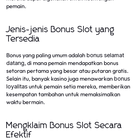
pemain.
Jenis-jenis Bonus Slot yang
Tersedia
Bonus yang paling umum adalah
bonus selamat
, di mana pemain mendapatkan bonus
datang
setoran pertama yang besar atau putaran gratis.
Selain itu, banyak kasino juga menawarkan
bonus
untuk pemain setia mereka, memberikan
loyalitas
kesempatan tambahan untuk memaksimalkan
waktu bermain.
Mengklaim Bonus Slot Secara
Efektif