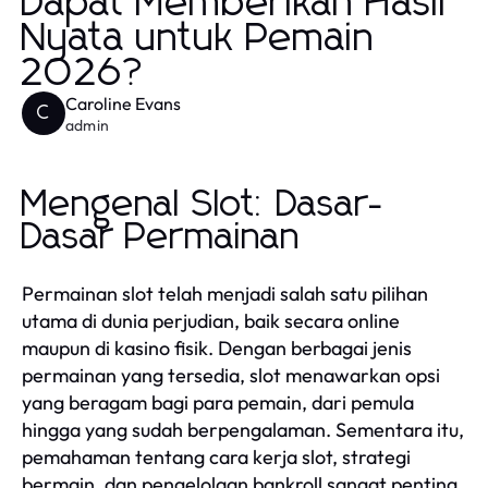
Dapat Memberikan Hasil
Nyata untuk Pemain
2026?
Caroline Evans
C
admin
Mengenal Slot: Dasar-
Dasar Permainan
Permainan slot telah menjadi salah satu pilihan
utama di dunia perjudian, baik secara online
maupun di kasino fisik. Dengan berbagai jenis
permainan yang tersedia, slot menawarkan opsi
yang beragam bagi para pemain, dari pemula
hingga yang sudah berpengalaman. Sementara itu,
pemahaman tentang cara kerja slot, strategi
bermain, dan pengelolaan bankroll sangat penting