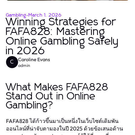
Gambling
-
March 1, 2026
Winning Strategies for
FAFA828: Mastering
Online Gambling Safely
in 2026
Caroline Evans
C
admin
What Makes FAFA828
Stand Out in Online
Gambling?
FAFA828 ได้ก้าวขึ้นมาเป็นหนึ่งในเว็บไซต์เดิมพัน
ออนไลน์ที่น่าจับตามองในปี 2025 ด้วยข้อเสนอด้าน