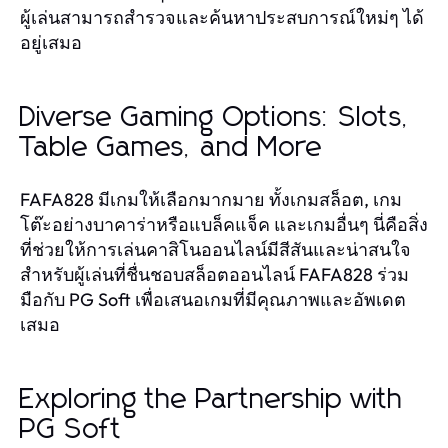
ผู้เล่นสามารถสำรวจและค้นหาประสบการณ์ใหม่ๆ ได้
อยู่เสมอ
Diverse Gaming Options: Slots,
Table Games, and More
FAFA828 มีเกมให้เลือกมากมาย ทั้งเกมสล็อต, เกม
โต๊ะอย่างบาคาร่าหรือแบล็คแจ็ค และเกมอื่นๆ นี่คือสิ่ง
ที่ช่วยให้การเล่นคาสิโนออนไลน์มีสีสันและน่าสนใจ
สำหรับผู้เล่นที่ชื่นชอบสล็อตออนไลน์ FAFA828 ร่วม
มือกับ PG Soft เพื่อเสนอเกมที่มีคุณภาพและอัพเดต
เสมอ
Exploring the Partnership with
PG Soft