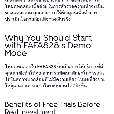
โหมดทดลอง เพื่อช่วยในการสำรวจความน่าจะเป็น
ของแต่ละเกม คุณสามารถใช้ข้อมูลนี้เพื่อทำการ
ประเมินโอกาสก่อนที่จะลงเงินจริง
Why You Should Start
with FAFA828’s Demo
Mode
โหมดทดลองใน FAFA828 นั้นเป็นการให้บริการที่มี
คุณค่า ซึ่งทำให้คุณสามารถพัฒนาทักษะในการเล่น
ได้ในสภาพแวดล้อมที่ไม่มีความเสี่ยง โหมดนี้ยังช่วย
ให้ผู้เล่นสามารถเข้าใจระบบเกมได้ดียิ่งขึ้น
Benefits of Free Trials Before
Real Investment