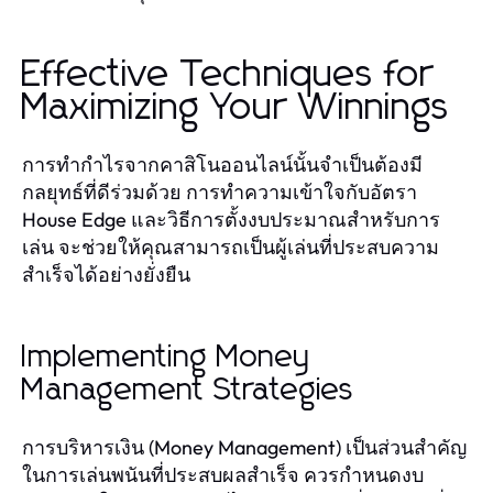
Effective Techniques for
Maximizing Your Winnings
การทำกำไรจากคาสิโนออนไลน์นั้นจำเป็นต้องมี
กลยุทธ์ที่ดีร่วมด้วย การทำความเข้าใจกับอัตรา
House Edge และวิธีการตั้งงบประมาณสำหรับการ
เล่น จะช่วยให้คุณสามารถเป็นผู้เล่นที่ประสบความ
สำเร็จได้อย่างยั่งยืน
Implementing Money
Management Strategies
การบริหารเงิน (Money Management) เป็นส่วนสำคัญ
ในการเล่นพนันที่ประสบผลสำเร็จ ควรกำหนดงบ