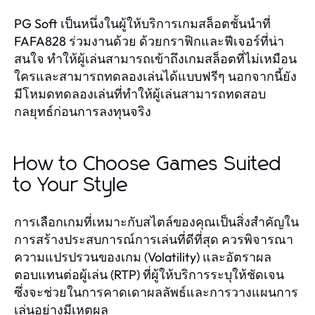
PG Soft เป็นหนึ่งในผู้ให้บริการเกมสล็อตชั้นนำที่
FAFA828 ร่วมงานด้วย ด้วยกราฟิกและฟีเจอร์ที่น่า
สนใจ ทำให้ผู้เล่นสามารถเข้าถึงเกมสล็อตที่ไม่เหมือน
ใครและสามารถทดลองเล่นได้แบบฟรีๆ นอกจากนี้ยัง
มีโหมดทดลองเล่นที่ทำให้ผู้เล่นสามารถทดสอบ
กลยุทธ์ก่อนการลงทุนจริง
How to Choose Games Suited
to Your Style
การเลือกเกมที่เหมาะกับสไตล์ของคุณเป็นสิ่งสำคัญใน
การสร้างประสบการณ์การเล่นที่ดีที่สุด ควรพิจารณา
ความแปรปรวนของเกม (Volatility) และอัตราผล
ตอบแทนต่อผู้เล่น (RTP) ที่ผู้ให้บริการระบุให้ชัดเจน
ซึ่งจะช่วยในการคาดเดาผลลัพธ์และการวางแผนการ
เล่นอย่างมีเหตุผล