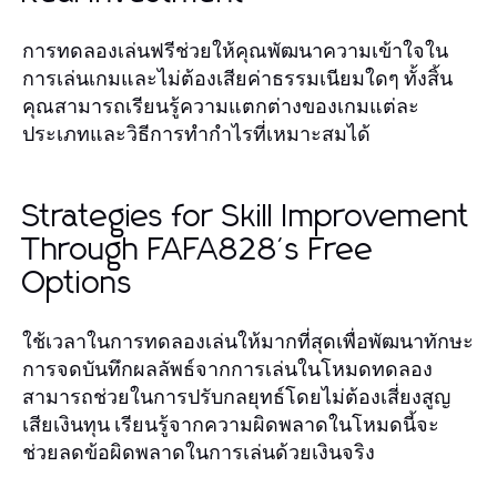
การทดลองเล่นฟรีช่วยให้คุณพัฒนาความเข้าใจใน
การเล่นเกมและไม่ต้องเสียค่าธรรมเนียมใดๆ ทั้งสิ้น
คุณสามารถเรียนรู้ความแตกต่างของเกมแต่ละ
ประเภทและวิธีการทำกำไรที่เหมาะสมได้
Strategies for Skill Improvement
Through FAFA828's Free
Options
ใช้เวลาในการทดลองเล่นให้มากที่สุดเพื่อพัฒนาทักษะ
การจดบันทึกผลลัพธ์จากการเล่นในโหมดทดลอง
สามารถช่วยในการปรับกลยุทธ์โดยไม่ต้องเสี่ยงสูญ
เสียเงินทุน เรียนรู้จากความผิดพลาดในโหมดนี้จะ
ช่วยลดข้อผิดพลาดในการเล่นด้วยเงินจริง