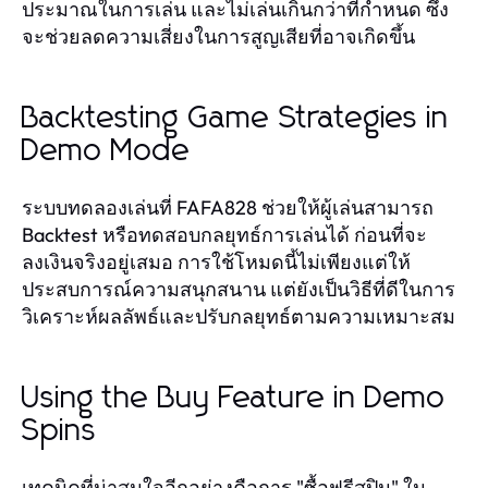
ประมาณในการเล่น และไม่เล่นเกินกว่าที่กำหนด ซึ่ง
จะช่วยลดความเสี่ยงในการสูญเสียที่อาจเกิดขึ้น
Backtesting Game Strategies in
Demo Mode
ระบบทดลองเล่นที่ FAFA828 ช่วยให้ผู้เล่นสามารถ
Backtest หรือทดสอบกลยุทธ์การเล่นได้ ก่อนที่จะ
ลงเงินจริงอยู่เสมอ การใช้โหมดนี้ไม่เพียงแต่ให้
ประสบการณ์ความสนุกสนาน แต่ยังเป็นวิธีที่ดีในการ
วิเคราะห์ผลลัพธ์และปรับกลยุทธ์ตามความเหมาะสม
Using the Buy Feature in Demo
Spins
เทคนิคที่น่าสนใจอีกอย่างคือการ "ซื้อฟรีสปิน" ใน