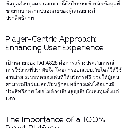
ข้อมูลส่วนบุคคล นอกจากนี้ยังมีระบบเข้ารหัสข้อมูลที่
ช่วยรักษาความปลอดภัยของผู้เล่นอย่างมี
ประสิทธิภาพ
Player-Centric Approach:
Enhancing User Experience
เป้าหมายของ FAFA828 คือการสร้างประสบการณ์
การใช้งานที่ประทับใจ โดยการออกแบบเว็บไซต์ให้ใช้
งานง่าย ระบบทดลองเล่นที่ให้บริการฟรี ช่วยให้ผู้เล่น
สามารถฝึกฝนและเรียนรู้กลยุทธ์การเล่นได้อย่างมี
ประสิทธิภาพ โดยไม่ต้องเสี่ยงสูญเสียเงินลงทุนตั้งแต่
แรก
The Importance of a 100%