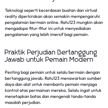
Teknologi seperti kecerdasan buatan dan virtual
reality diperkirakan akan semakin mempengaruhi
pengalaman bermain online. Ratu123 mungkin akan
mengadopsi fitur-fitur ini untuk menyediakan
pengalaman yang lebih imersif bagi pemain.
Praktik Perjudian Bertanggung
Jawab untuk Pemain Modern
Penting bagi pemain untuk selalu bermain dengan
bertanggung jawab. Ratu123 menawarkan sumber
daya dan alat untuk membantu pemain menjaga
kontrol atas permainan mereka. Selalu ingat untuk
menetapkan batas dan mengenali tanda-tanda
masalah perjudian.