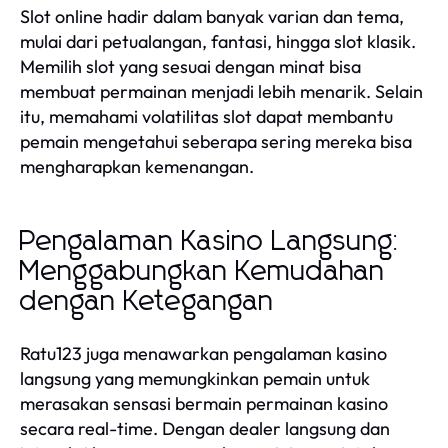
Slot online hadir dalam banyak varian dan tema,
mulai dari petualangan, fantasi, hingga slot klasik.
Memilih slot yang sesuai dengan minat bisa
membuat permainan menjadi lebih menarik. Selain
itu, memahami volatilitas slot dapat membantu
pemain mengetahui seberapa sering mereka bisa
mengharapkan kemenangan.
Pengalaman Kasino Langsung:
Menggabungkan Kemudahan
dengan Ketegangan
Ratu123 juga menawarkan pengalaman kasino
langsung yang memungkinkan pemain untuk
merasakan sensasi bermain permainan kasino
secara real-time. Dengan dealer langsung dan