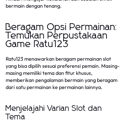
bermain dengan tenang.
Beragam Opsi Permainan:
Temukan Perpustakaan
Game Ratu123
Ratu123 menawarkan beragam permainan slot
yang bisa dipilih sesuai preferensi pemain. Masing-
masing memiliki tema dan fitur khusus,
memberikan pengalaman bermain yang beragam
dari satu permainan ke permainan lainnya.
Menjelajahi Varian Slot dan
Tema